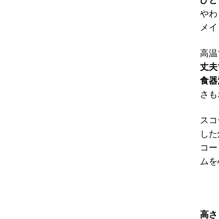
やわ
メイ
高温
丈夫
食器
さも
スコ
した
コー
ムを
高さ