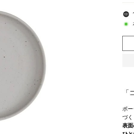
格
「
ポー
づく
表面
ひと