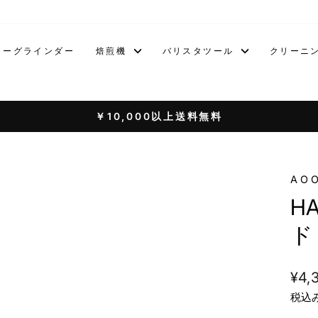
ヒーグラインダー
焙煎機
バリスタツール
クリーニ
￥10,000以上送料無料
pause
AO
HA
ド
通
¥4,
常
税込
価