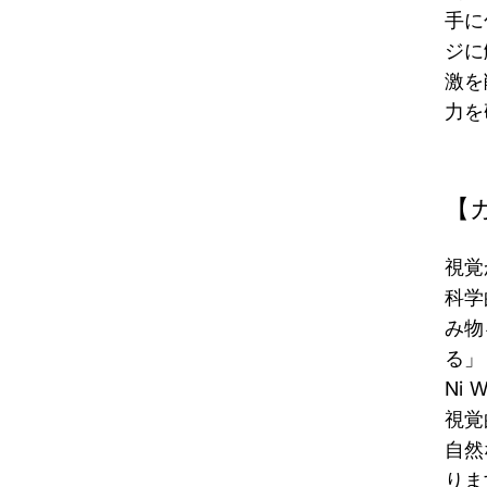
手に
ジに
激を
力を
【
視覚
科学
み物
る」
Ni
視覚
自然
りま