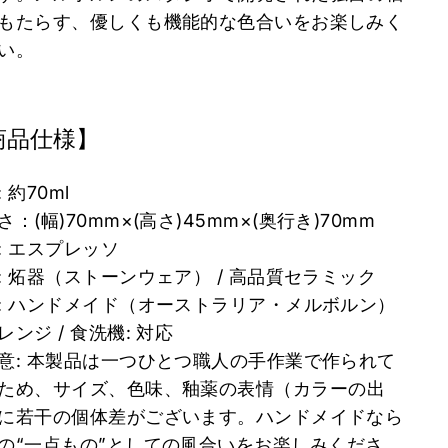
もたら
す、優しくも機能的な色合いをお楽しみく
い。
商品仕様】
 約70ml
さ：(幅
)70mm×(
高さ
)45mm×(
奥行き
)70mm
: エスプレッソ
: 炻器（ストーンウェア） / 高品質セラミック
: ハンドメイド（オーストラリア・メルボルン）
レンジ / 食洗機: 対応
意: 本製品は一つひとつ職人の手作業で作られて
ため、サイズ、
色味、釉薬の表情（カラーの出
に若干の個体差がございます。
ハンドメイドなら
の“一点もの”
としての風合いをお楽しみくださ