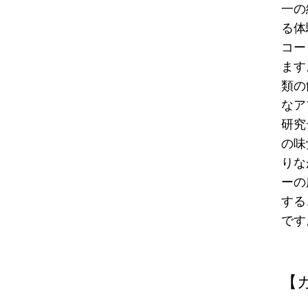
一の
る体
コー
ます
類の
なア
研究
の味
りな
ーの
する
です
【