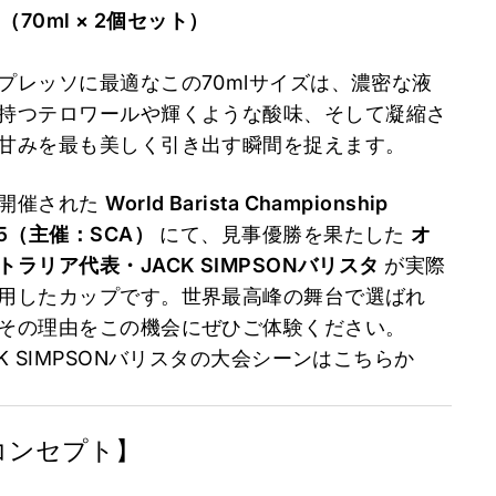
o（70ml × 2個セット）
プレッソに最適なこの70mlサイズは、
濃密な液
持つテロワールや輝くような酸味、
そして凝縮さ
甘みを最も美しく引き出す瞬間を捉えます。
開催された
World Barista Championship
25（主催：SCA）
にて、
見事優勝を果たした
オ
トラリア代表・JACK SIMPSONバリスタ
が実際
用したカップです。
世界最高峰の舞台で選ばれ
その理由をこの機会にぜひご体験ください。
CK SIMPSONバリスタの大会シーンはこちらか
コンセプト】