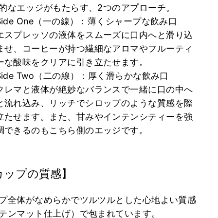
的なエッジがもたらす、2つのアプローチ。
Side One（一の線）：薄くシャープな飲み口
エスプレッソの液体をスムーズに口内へと滑り込
ませ、コーヒーが持つ繊細なアロマやフルーティ
ーな酸味をクリアに引き立たせます。
Side Two（二の線）：厚く滑らかな飲み口
クレマと液体が絶妙なバランスで一緒に口の中へ
と流れ込み、リッチでシロップのような質感を際
立たせます。また、甘みやインテンシティーを強
調できるのもこちら側のエッジです。
カップの質感】
プ全体がなめらかでツルツルとした心地よい質感
テンマット仕上げ）
で包まれています。