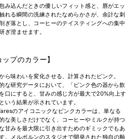
包み込んだときの優しいフィット感と、
唇がエッ
触れる瞬間の洗練されたなめらかさが、
余計な刺
削ぎ落とし、
コーヒーのテイスティングへの集中
研ぎ澄ませます。
カップのカラー】
から味わいを変化させる、計算されたピンク。
的な研究データにおいて、「
ピンク色の器から飲
を口にすると、甘みの感じ方が最大で20%向上す
という結果が示されています。
 Waresのアイコニックなピンクカラーは、
単なる
的な美しさだけでなく、
コーヒーやミルクが持つ
な甘みを最大限に引き出すためのギミックでもあ
す。
メルボルンのスタジオで開発された独自の釉