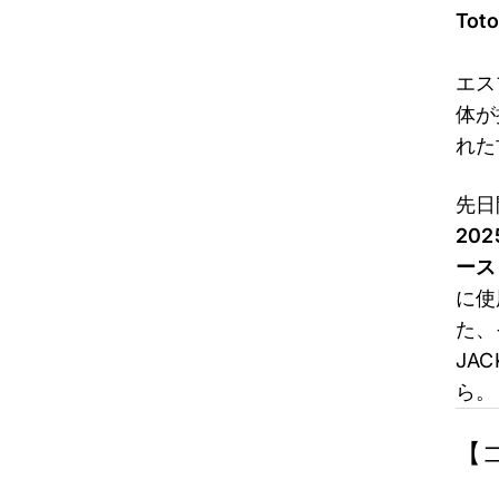
Tot
エス
体が
れた
先日
20
ース
に使
た、
JA
ら。
【