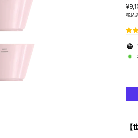
通
¥9,
常
税込
価
格
【