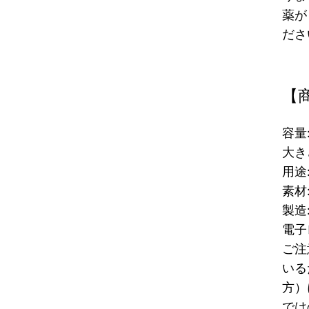
薬が
ださ
【
容量:
大き
用途
素材
製造
電子
ご注
いる
方）
では