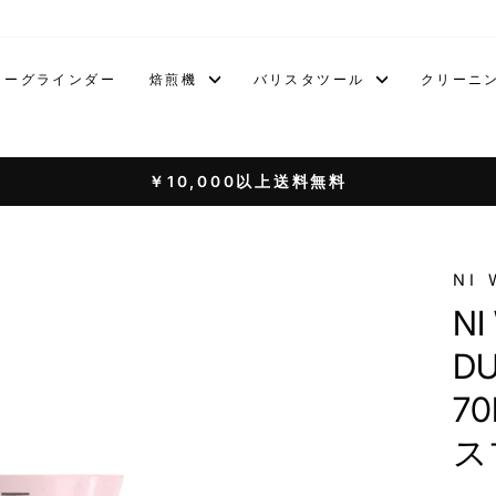
ヒーグラインダー
焙煎機
バリスタツール
クリーニ
￥10,000以上送料無料
pause
NI 
NI
DU
7
ス